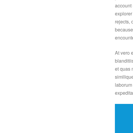
account 
explorer
rejects, 
because 
encounte
At vero 
blanditi
et quas 
similique
laborum 
expedita 