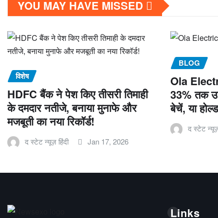
YOU MAY HAVE MISSED
BLOG
विशेष
Ola Electr
HDFC बैंक ने पेश किए तीसरी तिमाही
33% तक उछल
के दमदार नतीजे, बनाया मुनाफे और
बेचें, या होल
मजबूती का नया रिकॉर्ड!
द स्टेट न्यूज
द स्टेट न्यूज़ हिंदी
Jan 17, 2026
Links