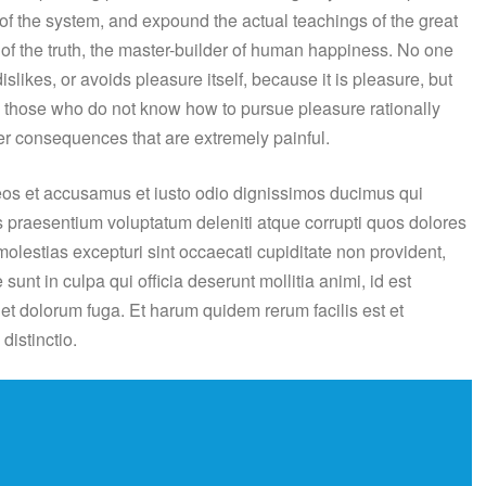
of the system, and expound the actual teachings of the great
 of the truth, the master-builder of human happiness. No one
dislikes, or avoids pleasure itself, because it is pleasure, but
those who do not know how to pursue pleasure rationally
r consequences that are extremely painful.
eos et accusamus et iusto odio dignissimos ducimus qui
is praesentium voluptatum deleniti atque corrupti quos dolores
molestias excepturi sint occaecati cupiditate non provident,
 sunt in culpa qui officia deserunt mollitia animi, id est
et dolorum fuga. Et harum quidem rerum facilis est et
distinctio.