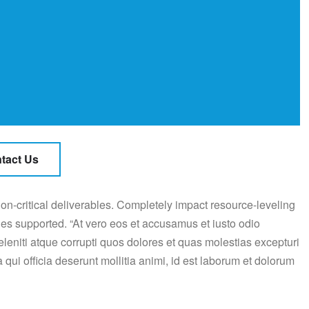
tact Us
on-critical deliverables. Completely impact resource-leveling
ies supported. “At vero eos et accusamus et iusto odio
leniti atque corrupti quos dolores et quas molestias excepturi
a qui officia deserunt mollitia animi, id est laborum et dolorum