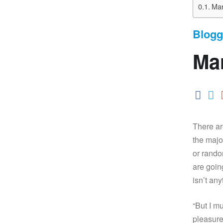
Mar
Blogg
Mar
There ar
the majo
or rando
are goin
isn’t an
“But I m
pleasure