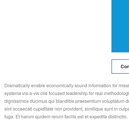
Con
Dramatically enable economically sound information for missi
systems vis-a-vis clie focused leadership for real methodolog
dignissimos ducimus qui blanditiis praesentium voluptatum de
sint occaecati cupiditate non provident, similique sunt in culp
fuga. Et harum quidem rerum facilis est et expedita distinctio.