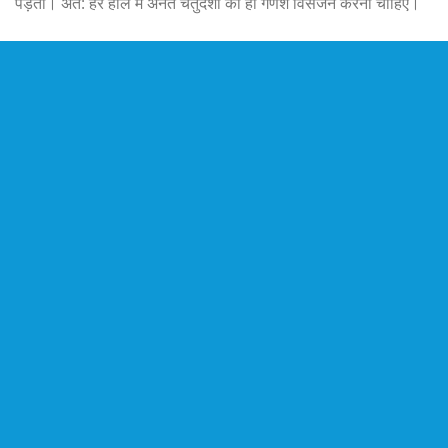
पड़ता। अत: हर हाल में अनंत चतुर्दशी को ही गणेश विसर्जन करना चाहिए।