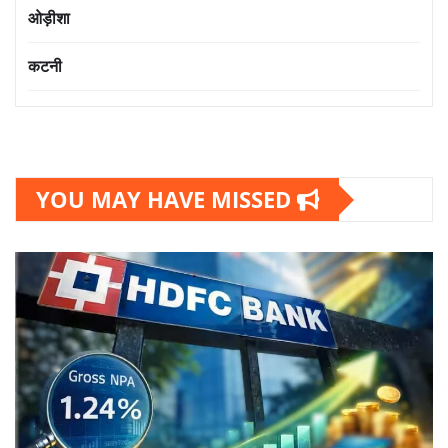
ओड़ीशा
कटनी
YOU MAY HAVE MISSED