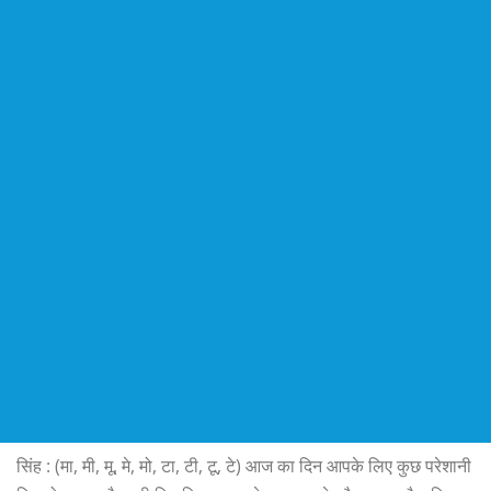
सिंह : (मा, मी, मू, मे, मो, टा, टी, टू, टे) आज का दिन आपके लिए कुछ परेशानी