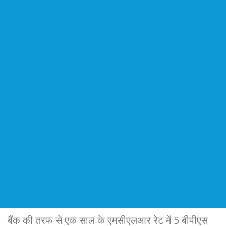
बैंक की तरफ से एक साल के एमसीएलआर रेट में 5 बीपीएस