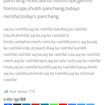
panchang hindi,taurus horoscope,gemini
horoscope,shubh panchang,todays
rashifal,today’s panchang
aaj ka rashifal,aaj ka rashifal live,#aaj ka rashifal
tula,#rahshifal aaj ka,aaj ka rashifal in
hindi,rashiphal,mesh rashi ka rashifal,astro aaj ka,aaj
ka rashifal indu prakash,#aaj ka rashifal kumbh
rashifal,rashifal aaj ka,aaj ka rashifal tula,aaj ka rashifal
mesh,aaj ka rashifal kark,aaj ka tula rashi,aaj ka rashifal
hindi,aaj ka rashifal kumbh,aaj ka rashifal kanya,hindi
aaj ka rashifal,shrimali aaj ka rashifal,aaj ka shrimali
rashifal
Post Views:
775
द स्टेट न्यूज़ हिंदी