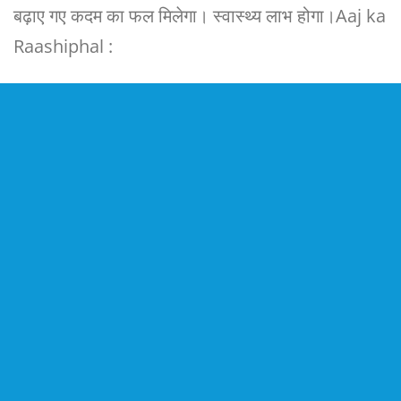
बढ़ाए गए कदम का फल मिलेगा। स्वास्थ्य लाभ होगा।Aaj ka
Raashiphal :