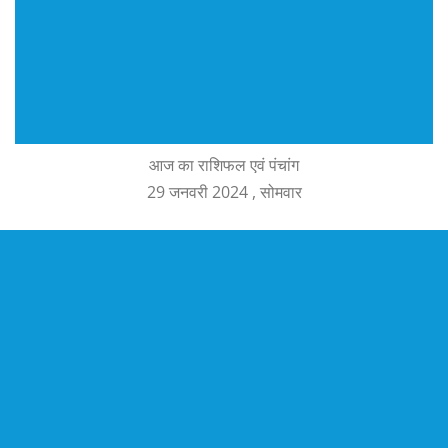
आज का राशिफल एवं पंचांग
29 जनवरी 2024 , सोमवार