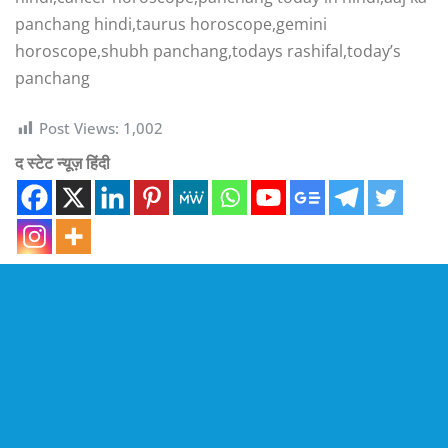
panchang hindi,taurus horoscope,gemini
horoscope,shubh panchang,todays rashifal,today’s
panchang
Post Views:
1,002
द स्टेट न्यूज़ हिंदी