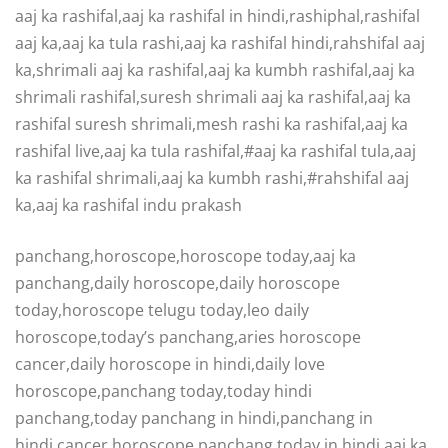
aaj ka rashifal,aaj ka rashifal in hindi,rashiphal,rashifal
aaj ka,aaj ka tula rashi,aaj ka rashifal hindi,rahshifal aaj
ka,shrimali aaj ka rashifal,aaj ka kumbh rashifal,aaj ka
shrimali rashifal,suresh shrimali aaj ka rashifal,aaj ka
rashifal suresh shrimali,mesh rashi ka rashifal,aaj ka
rashifal live,aaj ka tula rashifal,#aaj ka rashifal tula,aaj
ka rashifal shrimali,aaj ka kumbh rashi,#rahshifal aaj
ka,aaj ka rashifal indu prakash
panchang,horoscope,horoscope today,aaj ka
panchang,daily horoscope,daily horoscope
today,horoscope telugu today,leo daily
horoscope,today’s panchang,aries horoscope
cancer,daily horoscope in hindi,daily love
horoscope,panchang today,today hindi
panchang,today panchang in hindi,panchang in
hindi,cancer horoscope,panchang today in hindi,aaj ka