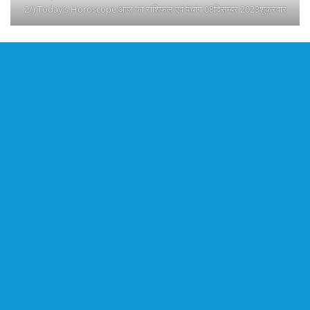
2/) Today’s Horoscope:आज का राशिफल एवं पंचांग 08दिसम्बर 2023शुक्रवार