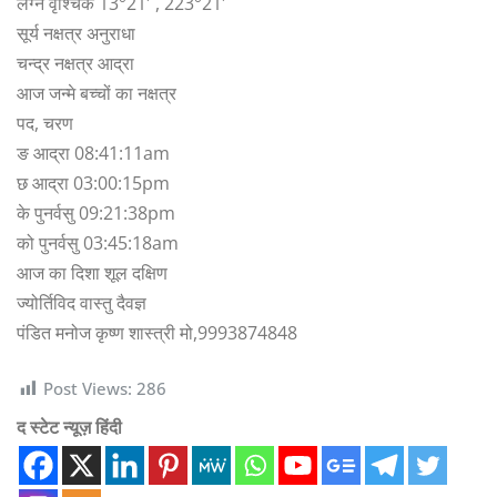
लग्न वृश्चिक 13°21′ , 223°21′
सूर्य नक्षत्र अनुराधा
चन्द्र नक्षत्र आद्रा
आज जन्मे बच्चों का नक्षत्र
पद, चरण
ङ आद्रा 08:41:11am
छ आद्रा 03:00:15pm
के पुनर्वसु 09:21:38pm
को पुनर्वसु 03:45:18am
आज का दिशा शूल दक्षिण
ज्योर्तिविद वास्तु दैवज्ञ
पंडित मनोज कृष्ण शास्त्री मो,9993874848
Post Views:
286
द स्टेट न्यूज़ हिंदी