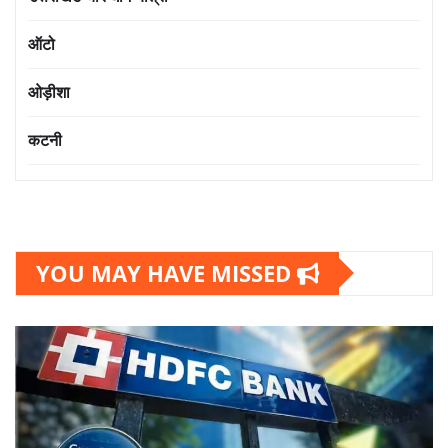
ऑटो
ओड़ीशा
कटनी
YOU MAY HAVE MISSED