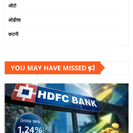
ऑटो
ओड़ीशा
कटनी
YOU MAY HAVE MISSED