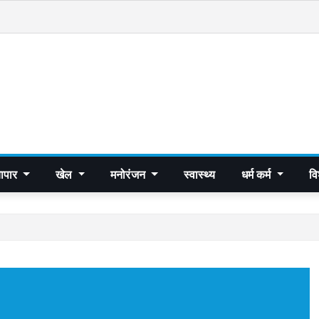
यापार
खेल
मनोरंजन
स्वास्थ्य
धर्म कर्म
व