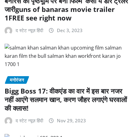
बनारस की पृष्ठभूमि पर बनी फिल्म ‘कैसी ये डोर’ट्रेलर
जारीguns of banaras movie trailer
1FREE see right now
द स्टेट न्यूज़ हिंदी
Dec 3, 2023
मनोरंजन
Bigg Boss 17: वीकएंड का वार में इस बार नजर
नहीं आएंगे सलमान खान, करण जौहर लगाएंगे घरवालों
की क्लास!
द स्टेट न्यूज़ हिंदी
Nov 29, 2023