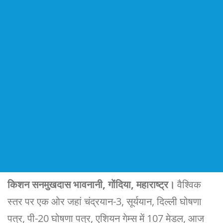
किशन सनमुखदास भावनानी, गोंदिया, महाराष्ट्र।
वैश्विक
स्तर पर एक ओर जहां चंद्रयान-3, सूर्ययान, दिल्ली घोषणा
पत्र, पी-20 घोषणा पत्र, एशियन गेम्स में 107 मेडल, आज