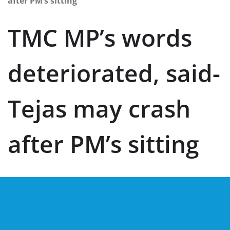
after PM’s sitting
TMC MP’s words
deteriorated, said-
Tejas may crash
after PM’s sitting